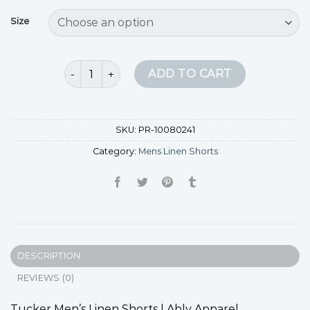
Size
mens linen shorts quantity
ADD TO CART
SKU:
PR-10080241
Category:
Mens Linen Shorts
DESCRIPTION
REVIEWS (0)
Tucker Men’s Linen Shorts | Ably Apparel