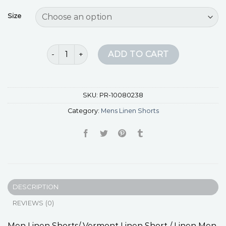
Size
mens linen shorts quantity
ADD TO CART
SKU:
PR-10080238
Category:
Mens Linen Shorts
DESCRIPTION
REVIEWS (0)
Men Linen Shorts/ Vermont Linen Short / Linen Men