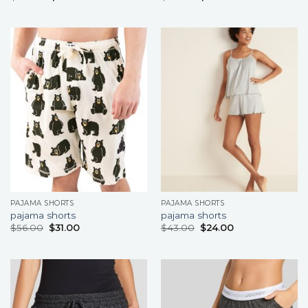
PAJAMA SHORTS
PAJAMA SHORTS
pajama shorts
pajama shorts
$
56.00
$
31.00
$
43.00
$
24.00