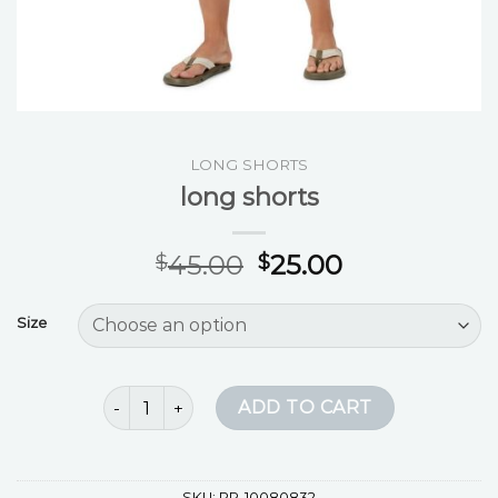
LONG SHORTS
long shorts
45.00
25.00
$
$
Size
long shorts quantity
ADD TO CART
SKU:
PR-10080832