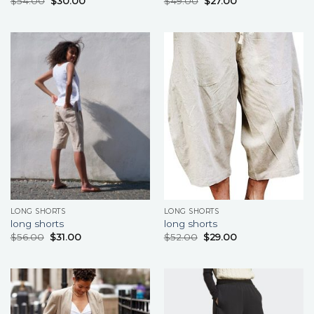
$
54.00
$
30.00
$
49.00
$
27.00
LONG SHORTS
LONG SHORTS
long shorts
long shorts
$
56.00
$
31.00
$
52.00
$
29.00