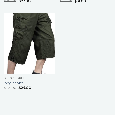
$
49.00
$
27.00
$
56.00
$
31.00
LONG SHORTS
long shorts
$
43.00
$
24.00